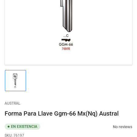
Abrir
medios
1
en
modal
Cargar
imagen
1
en
la
AUSTRAL
vista
de
Forma Para Llave Ggm-66 Mx(Nq) Austral
galería
No reviews
EN EXISTENCIA
SKU:
76197