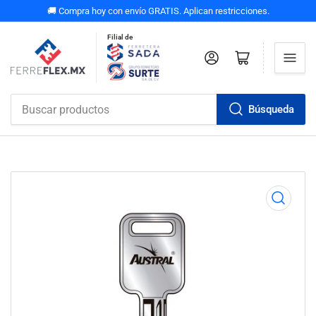
🚚 Compra hoy con envío GRATIS. Aplican restricciones.
Filial de
Iniciar sesión
Abrir carrito pequeño
Búsqueda
Buscar
productos