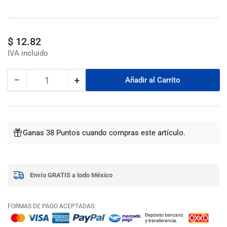
Precio
$ 12.82
regular
−
+
Añadir al Carrito
Cantidad
Reducir
Aumentar
cantidad
cantidad
para
para
Forma
Forma
Para
Para
Ganas 38 Puntos cuando compras este artículo.
Llave
Llave
Ggm-
Ggm-
66
66
Mx(Nq)
Mx(Nq)
Envío GRATIS a todo México
Austral
Austral
FORMAS DE PAGO ACEPTADAS: