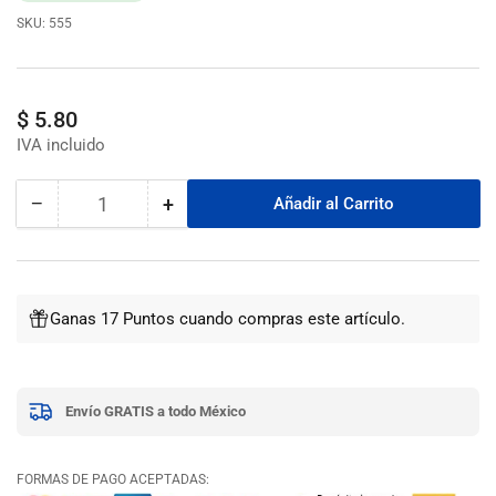
SKU:
555
Precio
$ 5.80
regular
−
+
Añadir al Carrito
Cantidad
Reducir
Aumentar
cantidad
cantidad
para
para
Cople
Cople
Termofusion
Termofusion
Ganas 17 Puntos cuando compras este artículo.
De
De
20Mm
20Mm
(1/2&quot;)Ppr,
(1/2&quot;)Ppr,
5
5
Envío GRATIS a todo México
Piezas
Piezas
FORMAS DE PAGO ACEPTADAS: