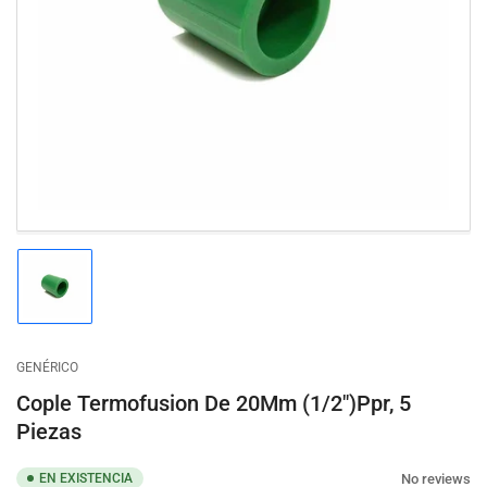
Abrir
medios
1
en
modal
Cargar
imagen
1
en
la
GENÉRICO
vista
de
Cople Termofusion De 20Mm (1/2")Ppr, 5
galería
Piezas
No reviews
EN EXISTENCIA