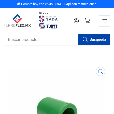
🚚 Compra hoy con envío GRATIS. Aplican restricciones.
Filial de
Iniciar sesión
Abrir carrito pequeño
Búsqueda
Buscar
productos