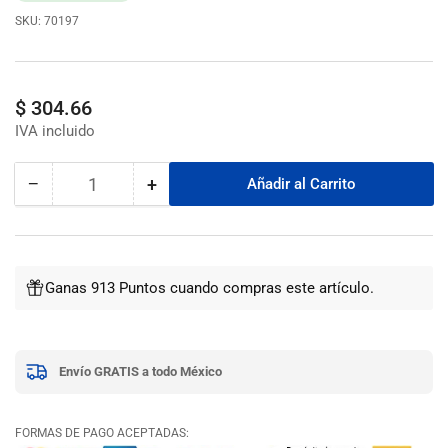
SKU:
70197
Precio
$ 304.66
regular
−
+
Añadir al Carrito
Cantidad
Reducir
Aumentar
cantidad
cantidad
para
para
Cerradura
Cerradura
Sobreponer
Sobreponer
Ganas 913 Puntos cuando compras este artículo.
Trad.Der
Trad.Der
91010-
91010-
345
345
Negro
Negro
Envío GRATIS a todo México
Fanal
Fanal
FORMAS DE PAGO ACEPTADAS: