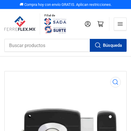
🚚 Compra hoy con envío GRATIS. Aplican restricciones.
Filial de
Iniciar sesión
Abrir carrito pequeño
Búsqueda
Buscar
productos