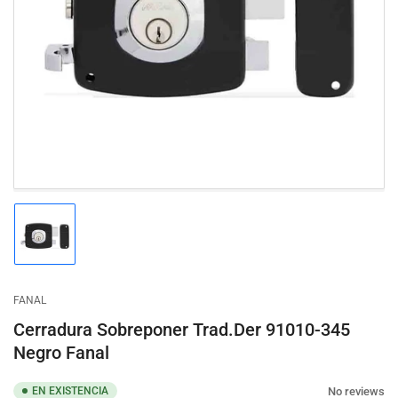
Abrir
medios
1
en
modal
Cargar
imagen
1
en
la
FANAL
vista
de
Cerradura Sobreponer Trad.Der 91010-345
galería
Negro Fanal
No reviews
EN EXISTENCIA