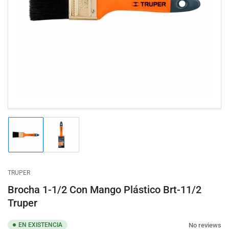
Abrir
medios
1
en
modal
Cargar
Cargar
imagen
imagen
1
2
en
en
la
la
TRUPER
vista
vista
de
de
Brocha 1-1/2 Con Mango Plástico Brt-11/2
galería
galería
Truper
No reviews
EN EXISTENCIA