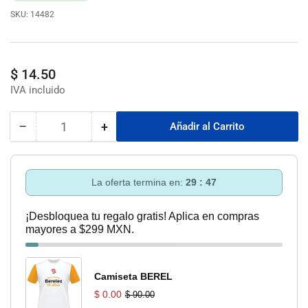
SKU:
14482
Precio
$ 14.50
regular
−
+
Añadir al Carrito
Cantidad
Reducir
Aumentar
cantidad
cantidad
para
para
Brocha
Brocha
La oferta termina en:
29 : 46
1-
1-
1/2
1/2
¡Desbloquea tu regalo gratis! Aplica en compras
Con
Con
mayores a $299 MXN.
Mango
Mango
Plástico
Plástico
Brt-
Brt-
11/2
11/2
Camiseta BEREL
Truper
Truper
$ 0.00
$ 90.00