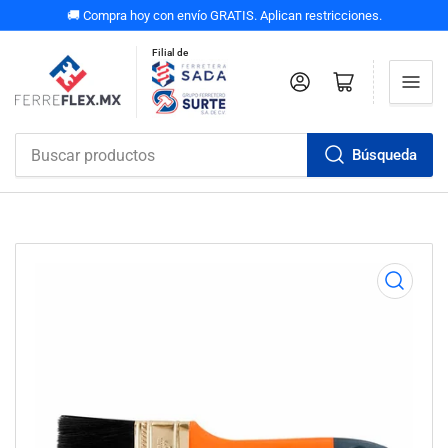
🚚 Compra hoy con envío GRATIS. Aplican restricciones.
Filial de
Iniciar sesión
Abrir carrito pequeño
Búsqueda
Buscar
productos