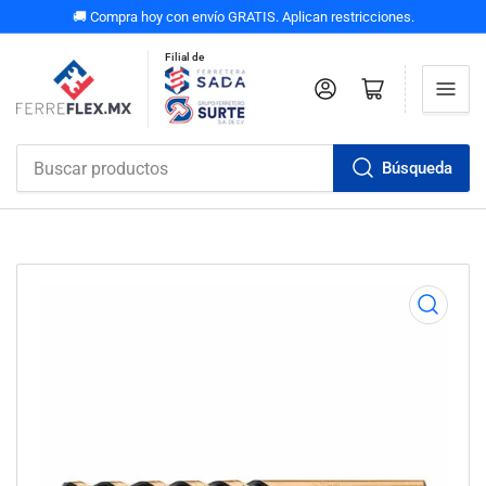
🚚 Compra hoy con envío GRATIS. Aplican restricciones.
Filial de
Iniciar sesión
Abrir carrito pequeño
Búsqueda
Buscar
productos