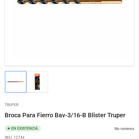
Abrir
medios
1
en
modal
Cargar
Cargar
imagen
imagen
1
2
en
en
la
la
TRUPER
vista
vista
de
de
Broca Para Fierro Bav-3/16-B Blister Truper
galería
galería
No reviews
EN EXISTENCIA
SKU:
12744