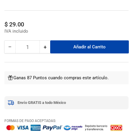
Precio
$ 29.00
regular
−
+
Añadir al Carrito
Cantidad
Reducir
Aumentar
cantidad
cantidad
para
para
Broca
Broca
Para
Para
Ganas 87 Puntos cuando compras este artículo.
Fierro
Fierro
Bav-
Bav-
3/16-
3/16-
B
B
Envío GRATIS a todo México
Blister
Blister
Truper
Truper
FORMAS DE PAGO ACEPTADAS: