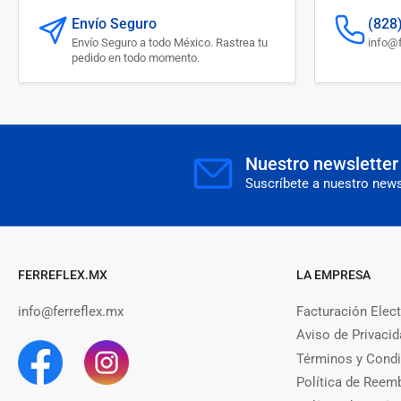
Envío Seguro
(828
Envío Seguro a todo México. Rastrea tu
info@f
pedido en todo momento.
Nuestro newsletter
Suscríbete a nuestro newsl
FERREFLEX.MX
LA EMPRESA
info@ferreflex.mx
Facturación Elec
Aviso de Privaci
Términos y Cond
Política de Reem