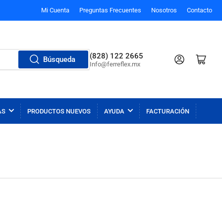
Mi Cuenta
Preguntas Frecuentes
Nosotros
Contacto
(828) 122 2665
Iniciar sesión
Abrir carrito p
Búsqueda
Info@ferreflex.mx
AS
PRODUCTOS NUEVOS
AYUDA
FACTURACIÓN