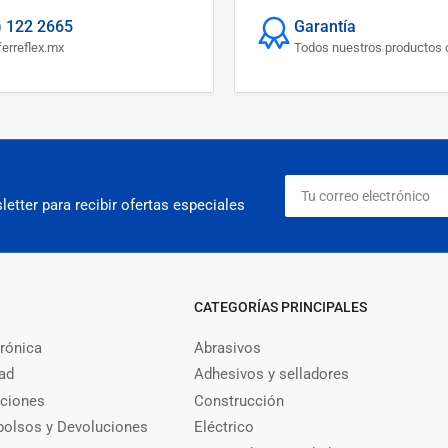
) 122 2665
Garantía
erreflex.mx
Todos nuestros productos c
Tu
correo
etter para recibir ofertas especiales
electrónico
CATEGORÍAS PRINCIPALES
trónica
Abrasivos
dad
Adhesivos y selladores
iciones
Construcción
bolsos y Devoluciones
Eléctrico