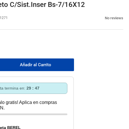
to C/Sist.Inser Bs-7/16X12
No reviews
1271
Añadir al Carrito
mentar
tidad
a
ca
rta termina en:
29 : 46
oncreto
ist.Inser
lo gratis! Aplica en compras
N.
16X12
eta BEREL