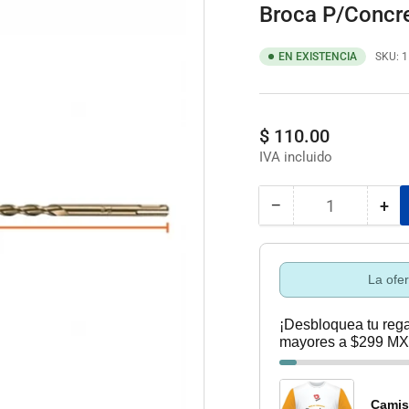
Broca P/Concre
EN EXISTENCIA
SKU:
1
Precio
$ 110.00
regular
−
+
Cantidad
Reducir
Au
cantidad
can
para
par
Broca
Bro
La ofe
P/Concreto
P/C
C/Sist.Inser
C/S
¡Desbloquea tu rega
Bs-
Bs-
mayores a $299 MX
7/16X12
7/
Camis