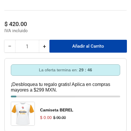
Precio
$ 420.00
regular
−
+
Añadir al Carrito
Cantidad
Reducir
Aumentar
cantidad
cantidad
para
para
Asiento
Asiento
La oferta termina en:
29 : 46
Para
Para
Wc
Wc
¡Desbloquea tu regalo gratis! Aplica en compras
Elongado
Elongado
mayores a $299 MXN.
Bco
Bco
Awc-
Awc-
45B
45B
Foset
Foset
Camiseta BEREL
$ 0.00
$ 90.00