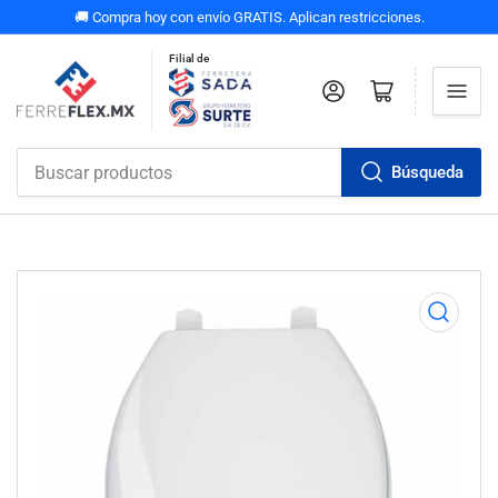
🚚 Compra hoy con envío GRATIS. Aplican restricciones.
Filial de
Iniciar sesión
Abrir carrito pequeño
Búsqueda
Buscar
productos