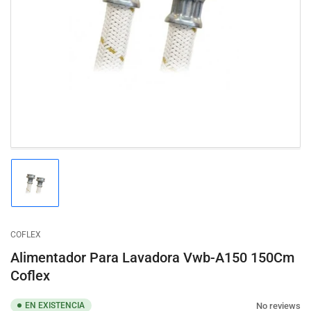
Abrir
medios
1
en
modal
Cargar
imagen
1
en
la
COFLEX
vista
de
Alimentador Para Lavadora Vwb-A150 150Cm
galería
Coflex
No reviews
EN EXISTENCIA