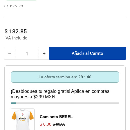
SKU:
75179
Precio
$ 182.85
regular
−
+
Añadir al Carrito
Cantidad
Reducir
Aumentar
cantidad
cantidad
para
para
Alimentador
Alimentador
La oferta termina en:
29 : 46
Para
Para
Lavadora
Lavadora
¡Desbloquea tu regalo gratis! Aplica en compras
Vwb-
Vwb-
mayores a $299 MXN.
A150
A150
150Cm
150Cm
Coflex
Coflex
Camiseta BEREL
$ 0.00
$ 90.00