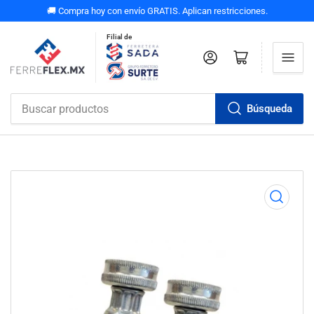
🚚 Compra hoy con envío GRATIS. Aplican restricciones.
Filial de
Iniciar sesión
Abrir carrito pequeño
Búsqueda
Buscar
productos