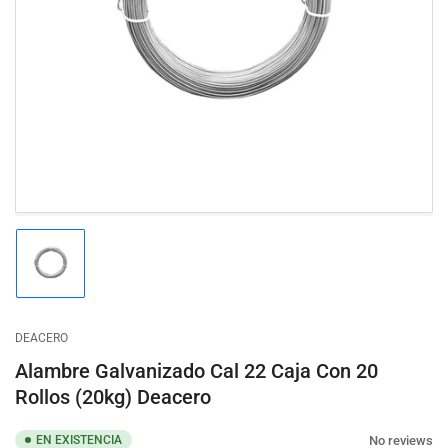
Abrir
medios
1
en
modal
Cargar
imagen
1
en
la
DEACERO
vista
de
Alambre Galvanizado Cal 22 Caja Con 20
galería
Rollos (20kg) Deacero
No reviews
EN EXISTENCIA