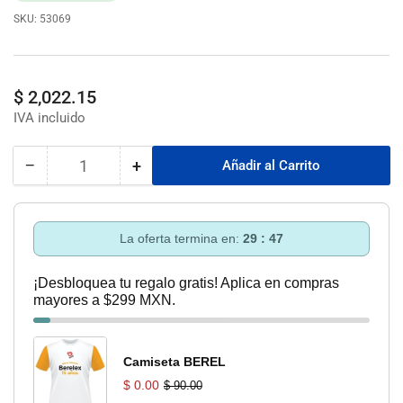
SKU:
53069
Precio
$ 2,022.15
regular
−
+
Añadir al Carrito
Cantidad
Reducir
Aumentar
cantidad
cantidad
para
para
Alambre
Alambre
La oferta termina en:
29 : 46
Galvanizado
Galvanizado
Cal
Cal
¡Desbloquea tu regalo gratis! Aplica en compras
22
22
mayores a $299 MXN.
Caja
Caja
Con
Con
20
20
Rollos
Rollos
Camiseta BEREL
(20kg)
(20kg)
$ 0.00
$ 90.00
Deacero
Deacero