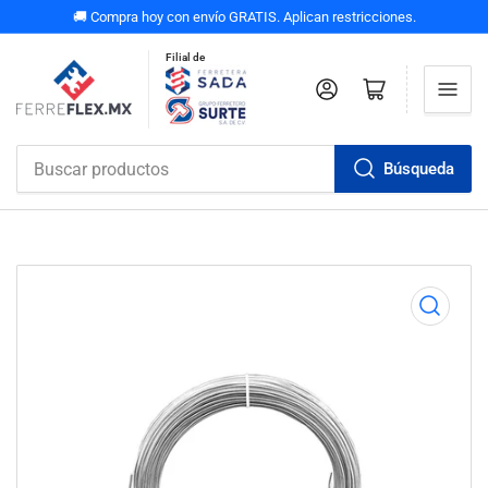
🚚 Compra hoy con envío GRATIS. Aplican restricciones.
Filial de
Iniciar sesión
Abrir carrito pequeño
Búsqueda
Buscar
productos