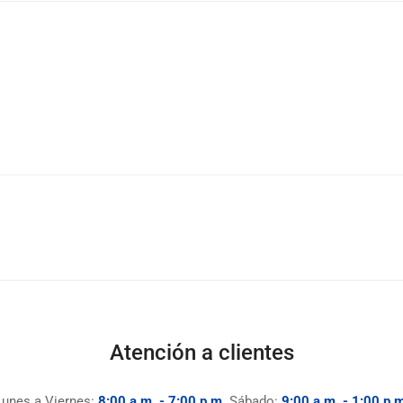
Atención a clientes
Lunes a Viernes:
8:00 a.m. - 7:00 p.m.
Sábado:
9:00 a.m. - 1:00 p.m