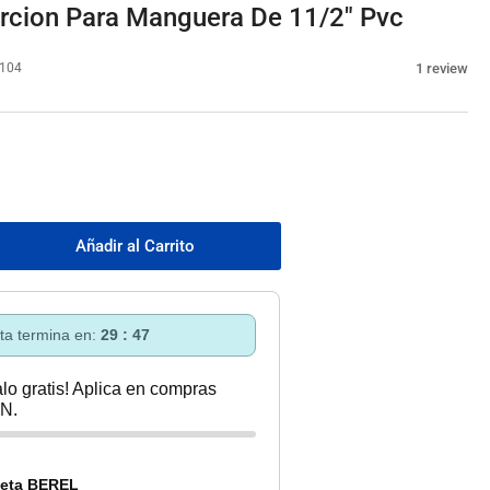
rcion Para Manguera De 11/2" Pvc
1 review
104
Añadir al Carrito
mentar
tidad
a
ptador
rta termina en:
29 : 46
ercion
a
lo gratis! Aplica en compras
nguera
N.
2&quot;
c
eta BEREL