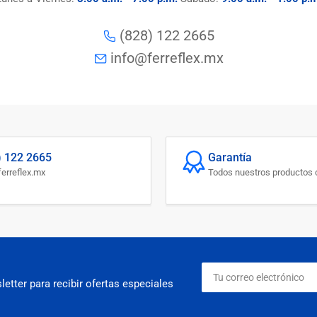
(828) 122 2665
info@ferreflex.mx
) 122 2665
Garantía
erreflex.mx
Todos nuestros productos c
Tu
correo
etter para recibir ofertas especiales
electrónico