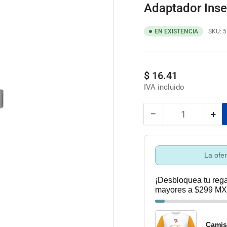
Adaptador Inse
EN EXISTENCIA
SKU:
5
Precio
$ 16.41
regular
−
+
Cantidad
Reducir
Au
cantidad
can
para
par
Adaptador
Ada
La ofe
Insercion
Ins
Para
Par
¡Desbloquea tu rega
Manguera
Ma
mayores a $299 MX
De
De
11/2&quot;
11/
Pvc
Pv
Camis