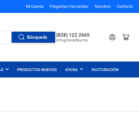
Mi Cuenta
Preguntas Frecuentes
Nosotros
Contacto
(828) 122 2665
Iniciar sesión
Abrir carrito p
Búsqueda
Info@ferreflex.mx
AS
PRODUCTOS NUEVOS
AYUDA
FACTURACIÓN