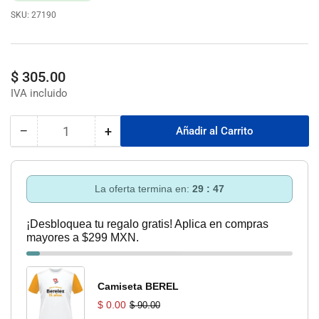
SKU:
27190
Precio
$ 305.00
regular
−
+
Añadir al Carrito
Cantidad
Reducir
Aumentar
cantidad
cantidad
para
para
Accesorios
Accesorios
La oferta termina en:
29 : 46
D/Limpieza
D/Limpieza
P/Taladro
P/Taladro
¡Desbloquea tu regalo gratis! Aplica en compras
Jce-
Jce-
mayores a $299 MXN.
11P
11P
Pretul
Pretul
Camiseta BEREL
$ 0.00
$ 90.00