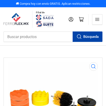
🚚 Compra hoy con envío GRATIS. Aplican restricciones.
Filial de
Iniciar sesión
Abrir carrito pequeño
Búsqueda
Buscar
productos