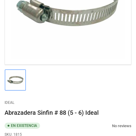
Abrir
medios
1
en
modal
Cargar
imagen
1
en
la
IDEAL
vista
de
Abrazadera Sinfin # 88 (5 - 6) Ideal
galería
No reviews
EN EXISTENCIA
SKU:
1815