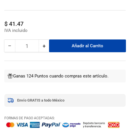
Precio
$ 41.47
regular
−
+
Añadir al Carrito
Cantidad
Reducir
Aumentar
cantidad
cantidad
para
para
Abrazadera
Abrazadera
Sinfin
Sinfin
Ganas 124 Puntos cuando compras este artículo.
#
#
88
88
(5
(5
-
-
Envío GRATIS a todo México
6)
6)
Ideal
Ideal
FORMAS DE PAGO ACEPTADAS: