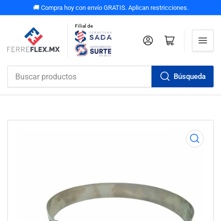
🚚 Compra hoy con envío GRATIS. Aplican restricciones.
Filial de
Iniciar sesión
Abrir carrito pequeño
Búsqueda
Buscar
productos