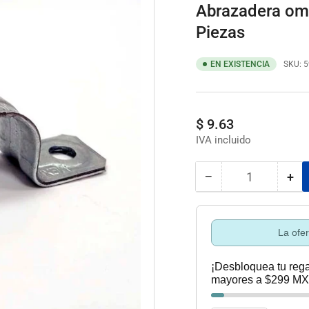
Abrazadera ome
Piezas
EN EXISTENCIA
SKU:
5
Precio
$ 9.63
regular
−
+
Cantidad
Reducir
Au
cantidad
can
para
par
Abrazadera
Abr
La ofe
omega
om
para
par
¡Desbloquea tu rega
tubo
tub
mayores a $299 MX
p.d.3/4&quot;
p.d
emt
em