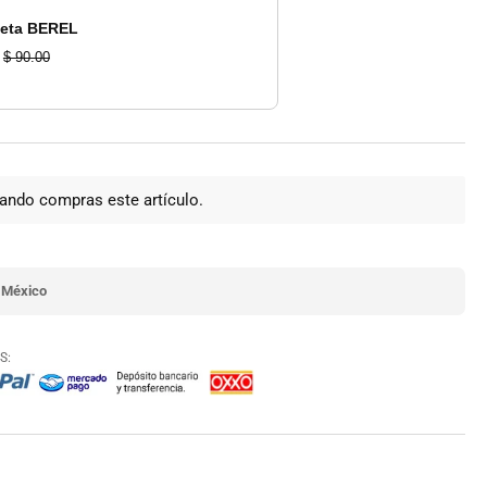
lo,
eta BEREL
zas
$ 90.00
ando compras este artículo.
 México
S: