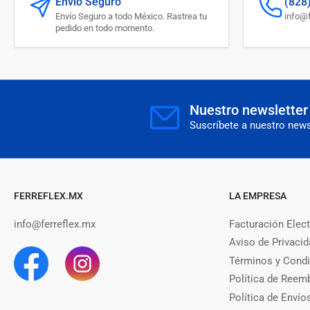
Envío Seguro
(828
Envío Seguro a todo México. Rastrea tu
info@f
pedido en todo momento.
Nuestro newsletter
Suscríbete a nuestro newsl
FERREFLEX.MX
LA EMPRESA
info@ferreflex.mx
Facturación Elec
Aviso de Privaci
Términos y Cond
Política de Reem
Política de Envío