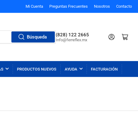
Mi Cuenta
Preguntas Frecuentes
Nosotros
Contacto
(828) 122 2665
Iniciar sesión
Abrir carrito p
Búsqueda
Info@ferreflex.mx
AS
PRODUCTOS NUEVOS
AYUDA
FACTURACIÓN