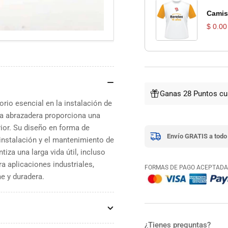
Anclo,
Anc
3
3
Camis
Piezas
Pie
$ 0.00
Ganas 28 Puntos cu
io esencial en la instalación de
sta abrazadera proporciona una
rior. Su diseño en forma de
Envío GRATIS a todo
 instalación y el mantenimiento de
iza una larga vida útil, incluso
a aplicaciones industriales,
FORMAS DE PAGO ACEPTADA
e y duradera.
¿Tienes preguntas?