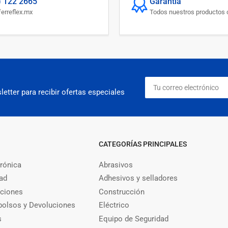
) 122 2665
Garantía
erreflex.mx
Todos nuestros productos c
Tu
correo
etter para recibir ofertas especiales
electrónico
CATEGORÍAS PRINCIPALES
trónica
Abrasivos
dad
Adhesivos y selladores
iciones
Construcción
bolsos y Devoluciones
Eléctrico
s
Equipo de Seguridad