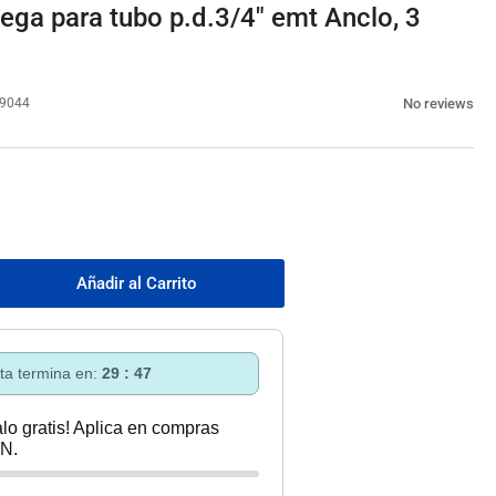
ga para tubo p.d.3/4" emt Anclo, 3
No reviews
9044
Añadir al Carrito
mentar
tidad
a
azadera
rta termina en:
29 : 46
ega
a
lo gratis! Aplica en compras
o
N.
.3/4&quot;
t