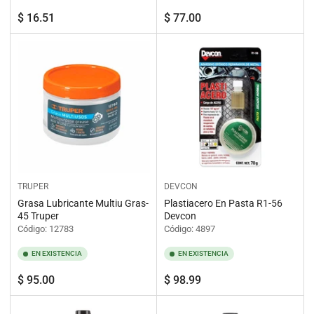
Precio
Precio
$ 16.51
$ 77.00
regular
regular
TRUPER
DEVCON
Grasa Lubricante Multiu Gras-
Plastiacero En Pasta R1-56
45 Truper
Devcon
Código: 12783
Código: 4897
EN EXISTENCIA
EN EXISTENCIA
Precio
Precio
$ 95.00
$ 98.99
regular
regular