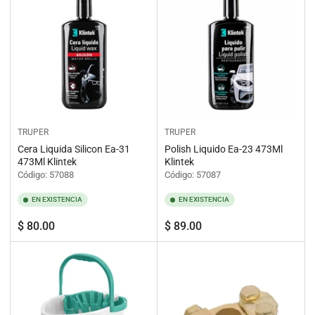
a
:
r
p
o
r
:
TRUPER
TRUPER
Cera Liquida Silicon Ea-31
Polish Liquido Ea-23 473Ml
473Ml Klintek
Klintek
Código: 57088
Código: 57087
EN EXISTENCIA
EN EXISTENCIA
Precio
Precio
$ 80.00
$ 89.00
regular
regular