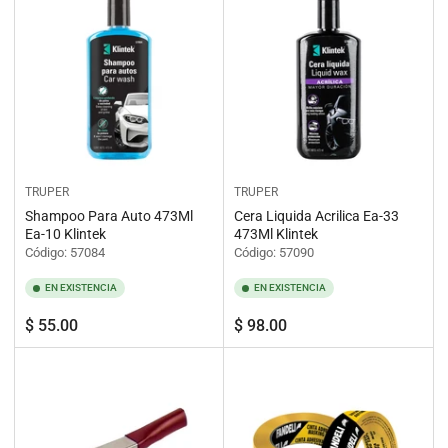
TRUPER
TRUPER
Shampoo Para Auto 473Ml
Cera Liquida Acrilica Ea-33
Ea-10 Klintek
473Ml Klintek
Código: 57084
Código: 57090
EN EXISTENCIA
EN EXISTENCIA
Precio
Precio
$ 55.00
$ 98.00
regular
regular