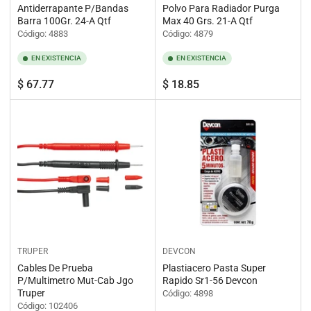
Antiderrapante P/Bandas
Polvo Para Radiador Purga
Barra 100Gr. 24-A Qtf
Max 40 Grs. 21-A Qtf
Código: 4883
Código: 4879
EN EXISTENCIA
EN EXISTENCIA
Precio
Precio
$ 67.77
$ 18.85
regular
regular
TRUPER
DEVCON
Cables De Prueba
Plastiacero Pasta Super
P/Multimetro Mut-Cab Jgo
Rapido Sr1-56 Devcon
Truper
Código: 4898
Código: 102406