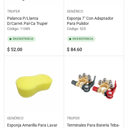
TRUPER
GENÉRICO
Palanca P/Llanta
Esponja 7" Con Adaptador
D/Carret.Pal-Ca Truper
Para Pulidor
Código: 11089
Código: 525
EN EXISTENCIA
EN EXISTENCIA
Precio
Precio
$ 52.00
$ 84.60
regular
regular
GENÉRICO
TRUPER
Esponja Amarilla Para Lavar
Terminales Para Batería Teba-