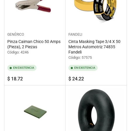
GENÉRICO
FANDELI
Pinza Caiman Chico 50 Amps
Cinta Masking Tape 3/4 X 50
(Pieza), 2 Piezas
Metros Automotriz 74835
Fandeli
Código: 4246
Código: 57575
EN EXISTENCIA
EN EXISTENCIA
Precio
Precio
$ 18.72
$ 24.22
regular
regular