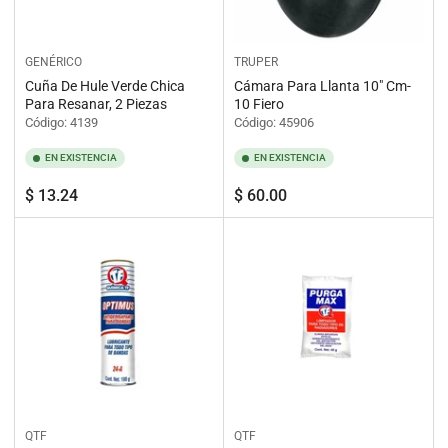
GENÉRICO
TRUPER
Cuña De Hule Verde Chica
Cámara Para Llanta 10" Cm-
Para Resanar, 2 Piezas
10 Fiero
Código: 4139
Código: 45906
EN EXISTENCIA
EN EXISTENCIA
Precio
Precio
$ 13.24
$ 60.00
regular
regular
QTF
QTF