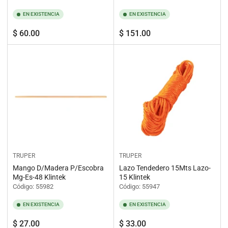
EN EXISTENCIA
EN EXISTENCIA
Precio
Precio
$ 60.00
$ 151.00
regular
regular
TRUPER
TRUPER
Mango D/Madera P/Escobra
Lazo Tendedero 15Mts Lazo-
Mg-Es-48 Klintek
15 Klintek
Código: 55982
Código: 55947
EN EXISTENCIA
EN EXISTENCIA
Precio
Precio
$ 27.00
$ 33.00