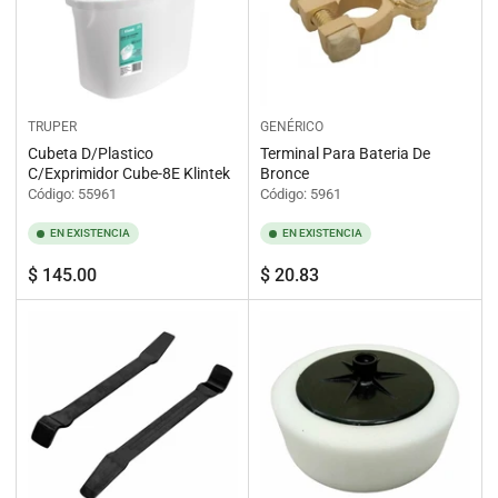
TRUPER
GENÉRICO
Cubeta D/Plastico
Terminal Para Bateria De
C/Exprimidor Cube-8E Klintek
Bronce
Código: 55961
Código: 5961
EN EXISTENCIA
EN EXISTENCIA
Precio
Precio
$ 145.00
$ 20.83
regular
regular