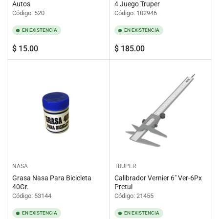
Autos
4 Juego Truper
Código: 520
Código: 102946
EN EXISTENCIA
EN EXISTENCIA
Precio
Precio
$ 15.00
$ 185.00
regular
regular
NASA
TRUPER
Grasa Nasa Para Bicicleta
Calibrador Vernier 6" Ver-6Px
40Gr.
Pretul
Código: 53144
Código: 21455
EN EXISTENCIA
EN EXISTENCIA